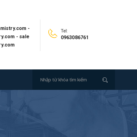
mistry.com -
Tel:
y.com - sale
0963086761
ry.com