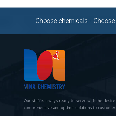
Choose chemicals - Choose
Our staff is always ready to serve with the desire
comprehensive and optimal solutions to customer