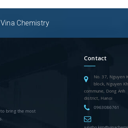
 Vina Chemistry
Contact
No. 37, Nguyen 
block, Nguyen K
commune, Dong Anh
district, Hanoi
0963086761
 to bring the most
s.
jungho.kim@vinachemi