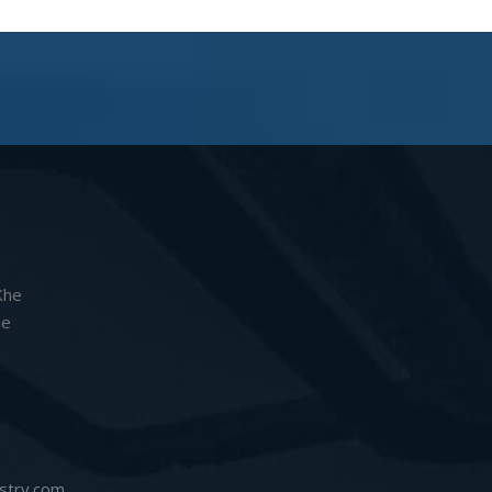
Khe
he
stry.com