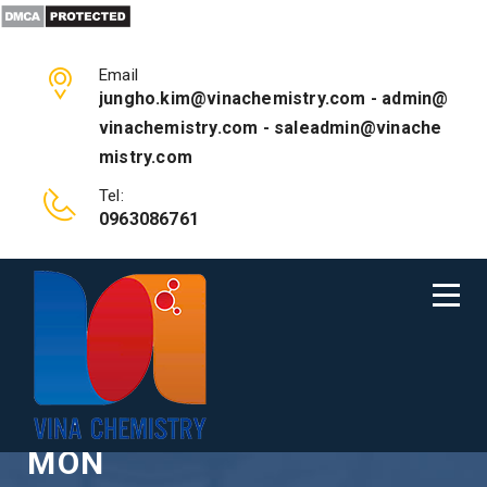
Email
jungho.kim@vinachemistry.com - admin@
vinachemistry.com - saleadmin@vinache
mistry.com
Tel:
0963086761
HÓA CHẤT MẠ CHỐNG ĂN
MÒN